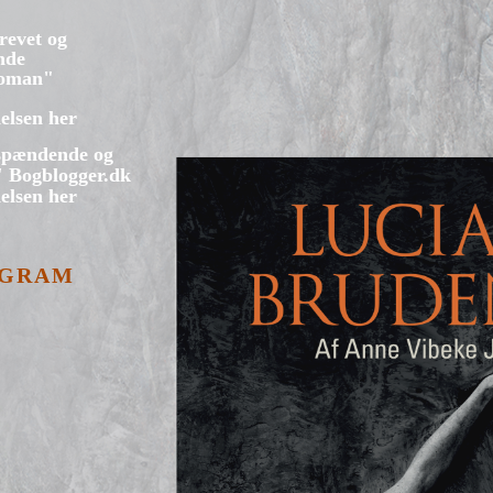
krevet og
nde
roman"
elsen her
 spændende og
" Bogblogger.dk
elsen her
AGRAM