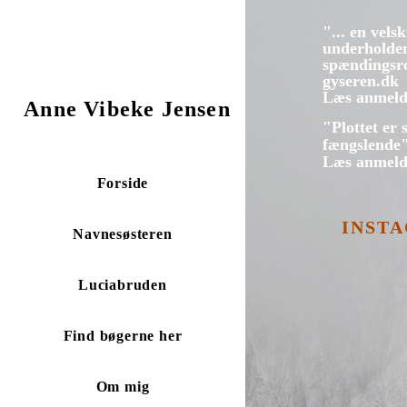
"... en vels
underholde
spændings
gyseren.dk
Læs anmeld
Anne Vibeke Jensen
"Plottet er
fængslende
Læs anmeld
Forside
INST
Navnesøsteren
Luciabruden
Find bøgerne her
Om mig